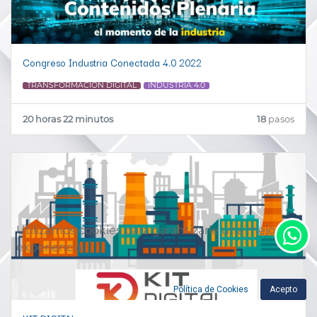
Congreso Industria Conectada 4.0 2022
TRANSFORMACION DIGITAL
iNDUSTRIA 4.0
20 horas 22 minutos
18
pasos
Utilizamos cookies para garantizarle una mejor
experiencia.
Política de Cookies
Acepto