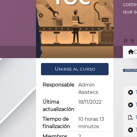
coste
que so
C
Unirse al curso
ORGAN
Responsable
Admin
Asistecs
Última
18/11/2022
actualización
Tiempo de
10 horas 13
finalización
minutos
Miembros
2