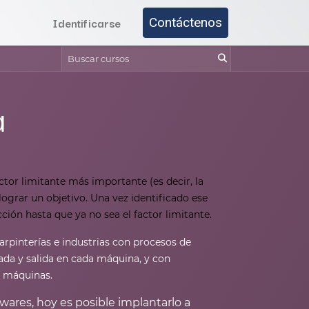
Identificarse
Contáctenos
a
ctor limitante más importante (es decir, la
lograr un objetivo. Una vez identificado ese
ión hasta que ya no sea el factor limitante.
arpinterías e industrias con procesos de
da y salida en cada máquina, y con
s máquinas.
wares, hoy es posible implantarlo a