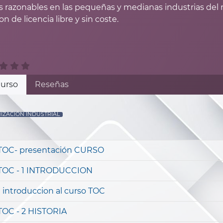
s razonables en las pequeñas y medianas industrias 
n de licencia libre y sin coste.
urso
Reseñas
IZACIÓN INDUSTRIAL
TOC- presentación CURSO
TOC - 1 INTRODUCCION
1 introduccion al curso TOC
TOC - 2 HISTORIA