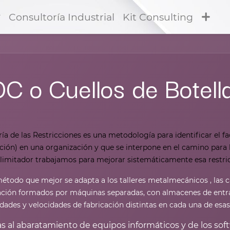
Consultoría Industrial
Kit Consulting
C o Cuellos de Botell
ría de las Restricciones es una metodología para identificar el fa
cción) en una organización y que se interpone en el camino para 
 limitador trabajamos para mejorar sistemáticamente esa restricc
método que mejor se adapta a los talleres metalmecánicos , las c
ación formados por máquinas separadas, con almacenes de entra
dades y velocidades de fabricación distintas en cada una de esa
as al abaratamiento de equipos informáticos y de los soft