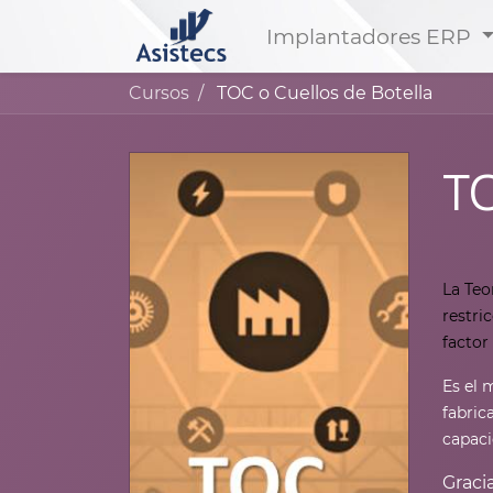
Implantadores ERP
Cursos
TOC o Cuellos de Botella
TO
La Teo
restri
factor
Es el 
fabric
capaci
Graci