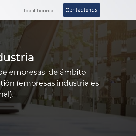
Identificarse
Contáctenos
dustria
de empresas, de ámbito
tión (empresas industriales
al).