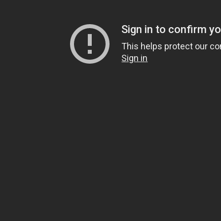
Síganos
Póngase en
contacto
oo
Facebook
info@asistecs.com
Linkedin
964 09 95 92
644 18 07 30
Whatasapp