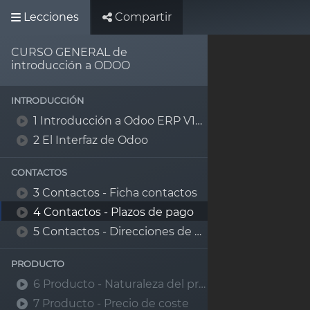
Lecciones
Compartir
Implantadores ERP
CURSO GENERAL de
introducción a ODOO
INTRODUCCIÓN
1 Introducción a Odoo ERP V15 entrerprise
2 El Interfaz de Odoo
CONTACTOS
3 Contactos - Ficha contactos
4 Contactos - Plazos de pago
5 Contactos - Direcciones de entrega y facturación
PRODUCTO
6 Producto - Naturaleza del producto
7 Producto - Precio de coste