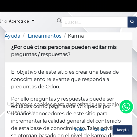
Ir a:
Acerca de
Ayuda
Lineamientos
Karma
¿Por qué otras personas pueden editar mis
preguntas / respuestas?
El objetivo de este sitio es crear una base de
conocimiento relevante que responda a
preguntas de Odoo.
Por ello preguntas y respuestas puede ser
Utilizamos cookies para garantizarle una mejor
editadas como páginas de Wikipedia por
experiencia.
usuarios conocedores de este sitio para
incrementar la calidad general del contenido
de esta base de conocimiento. Tales privilegios
Política de Cookies
Acepto
se otorgan basado en el nivel de karma del