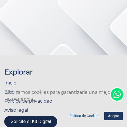
Explorar
Inicio
Blog
Utilizamos cookies para garantizarle una mejor
experiencia.
Política de privacidad
Aviso legal
Política de Cookies
Acepto
Solicite el Kit Digital