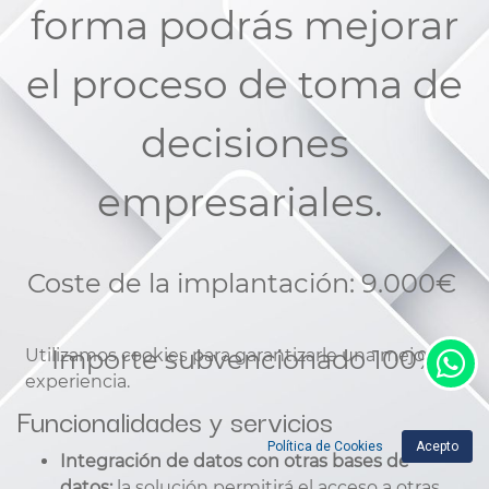
forma podrás mejorar
el proceso de toma de
decisiones
empresariales.
Coste de la implantación: 9.000€
Importe subvencionado 100%
Utilizamos cookies para garantizarle una mejor
experiencia.
Funcionalidades y servicios
Política de Cookies
Acepto
Integración de datos con otras bases de
datos:
la solución permitirá el acceso a otras